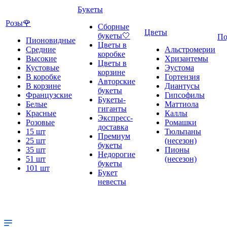
Букеты
Розы🌹
Сборные
Цветы
букеты🤍
По
Пионовидные
Цветы в
Средние
Альстромерии
коробке
Высокие
Хризантемы
Цветы в
Кустовые
Эустома
корзине
В коробке
Гортензия
Авторские
В корзине
Диантусы
букеты
Французские
Гипсофилы
Букеты-
Белые
Маттиола
гиганты
Красные
Каллы
Экспресс-
Розовые
Ромашки
доставка
15 шт
Тюльпаны
Премиум
25 шт
(несезон)
букеты
35 шт
Пионы
Недорогие
51 шт
(несезон)
букеты
101 шт
Букет
невесты