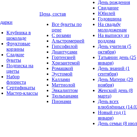
День рождения
Свидание
Юбилей
Цена, состав
Годовщина
дарки
Все букеты по
На свадьбу
цене
молодоженам
Клубника в
С розами
На выписку из
шоколаде
Альстромерией
роддома
Фруктовые
Гипсофилой
День учителя (5
корзины
Диантусами
октября)
Сладкие
Гортензией
Татьянин день (25
букеты
Хризантемой
января)
Подписка на
Ромашкой
День знаний (1
цветы
Эустомой
сентября)
Набор
Каллами
День Матери (29
флориста
Маттиолой
ноября)
Сертификаты
Эвкалиптом
Женский день (8
Мастер-классы
Тюльпанами
марта)
Пионами
День всех
влюблённых (14.0
Новый год (1
января)
День семьи (8 июл