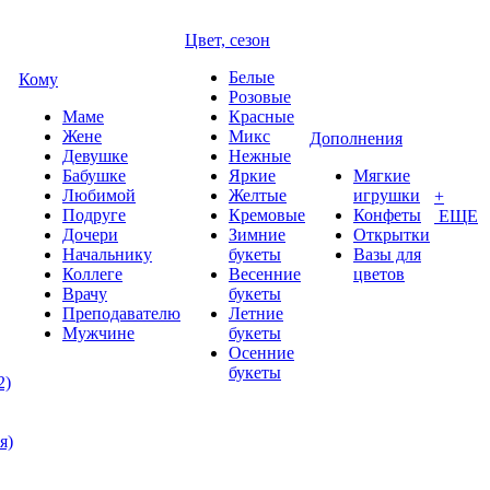
Цвет, сезон
Белые
Кому
Розовые
Маме
Красные
Жене
Микс
Дополнения
Девушке
Нежные
Бабушке
Яркие
Мягкие
Любимой
Желтые
игрушки
+
Подруге
Кремовые
Конфеты
ЕЩЕ
Дочери
Зимние
Открытки
Начальнику
букеты
Вазы для
Коллеге
Весенние
цветов
Врачу
букеты
Преподавателю
Летние
Мужчине
букеты
Осенние
букеты
2)
я)