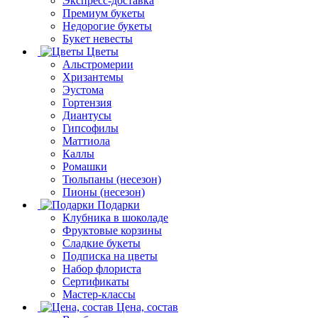
Экспресс-доставка
Премиум букеты
Недорогие букеты
Букет невесты
Цветы
Альстромерии
Хризантемы
Эустома
Гортензия
Диантусы
Гипсофилы
Маттиола
Каллы
Ромашки
Тюльпаны (несезон)
Пионы (несезон)
Подарки
Клубника в шоколаде
Фруктовые корзины
Сладкие букеты
Подписка на цветы
Набор флориста
Сертификаты
Мастер-классы
Цена, состав