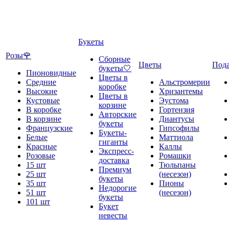
Букеты
Розы🌹
Сборные
Цветы
Под
букеты🤍
Пионовидные
Цветы в
Средние
Альстромерии
коробке
Высокие
Хризантемы
Цветы в
Кустовые
Эустома
корзине
В коробке
Гортензия
Авторские
В корзине
Диантусы
букеты
Французские
Гипсофилы
Букеты-
Белые
Маттиола
гиганты
Красные
Каллы
Экспресс-
Розовые
Ромашки
доставка
15 шт
Тюльпаны
Премиум
25 шт
(несезон)
букеты
35 шт
Пионы
Недорогие
51 шт
(несезон)
букеты
101 шт
Букет
невесты