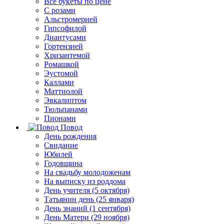
Все букеты по цене
С розами
Альстромерией
Гипсофилой
Диантусами
Гортензией
Хризантемой
Ромашкой
Эустомой
Каллами
Маттиолой
Эвкалиптом
Тюльпанами
Пионами
Повод
День рождения
Свидание
Юбилей
Годовщина
На свадьбу молодоженам
На выписку из роддома
День учителя (5 октября)
Татьянин день (25 января)
День знаний (1 сентября)
День Матери (29 ноября)