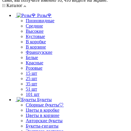
сами, вы получите именно то, что видите на экране.
Каталог
Розы🌹
Пионовидные
Средние
Высокие
Кустовые
В коробке
В корзине
Французские
Белые
Красные
Розовые
15 шт
25 шт
35 шт
51 шт
101 шт
Букеты
Сборные букеты🤍
Цветы в коробке
Цветы в корзине
Авторские букеты
Букеты-гиганты