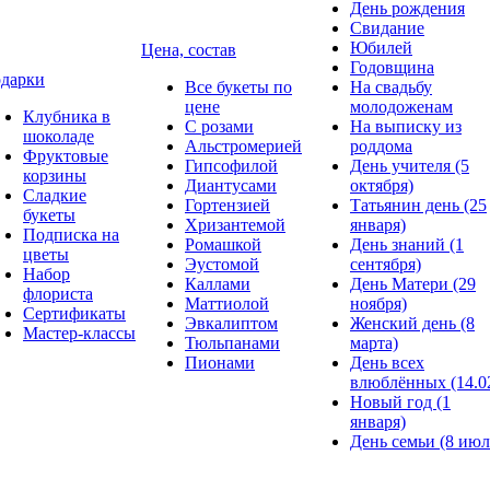
День рождения
Свидание
Юбилей
Цена, состав
Годовщина
дарки
Все букеты по
На свадьбу
цене
молодоженам
Клубника в
С розами
На выписку из
шоколаде
Альстромерией
роддома
Фруктовые
Гипсофилой
День учителя (5
корзины
Диантусами
октября)
Сладкие
Гортензией
Татьянин день (25
букеты
Хризантемой
января)
Подписка на
Ромашкой
День знаний (1
цветы
Эустомой
сентября)
Набор
Каллами
День Матери (29
флориста
Маттиолой
ноября)
Сертификаты
Эвкалиптом
Женский день (8
Мастер-классы
Тюльпанами
марта)
Пионами
День всех
влюблённых (14.0
Новый год (1
января)
День семьи (8 июл