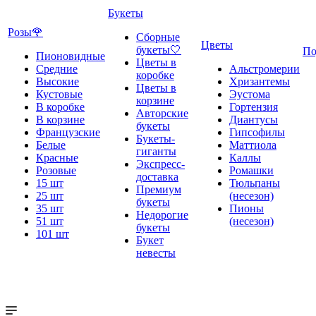
Букеты
Розы🌹
Сборные
Цветы
букеты🤍
По
Пионовидные
Цветы в
Средние
Альстромерии
коробке
Высокие
Хризантемы
Цветы в
Кустовые
Эустома
корзине
В коробке
Гортензия
Авторские
В корзине
Диантусы
букеты
Французские
Гипсофилы
Букеты-
Белые
Маттиола
гиганты
Красные
Каллы
Экспресс-
Розовые
Ромашки
доставка
15 шт
Тюльпаны
Премиум
25 шт
(несезон)
букеты
35 шт
Пионы
Недорогие
51 шт
(несезон)
букеты
101 шт
Букет
невесты