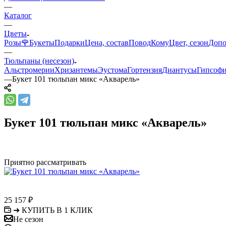
—
Каталог
—
Цветы
Розы🌹
Букеты
Подарки
Цена, состав
Повод
Кому
Цвет, сезон
Допо
—
Тюльпаны (несезон)
Альстромерии
Хризантемы
Эустома
Гортензия
Диантусы
Гипсоф
—
Букет 101 тюльпан микс «Акварель»
Букет 101 тюльпан микс «Акварель»
Приятно рассматривать
25 157
₽
➜ КУПИТЬ В 1 КЛИК
Не сезон