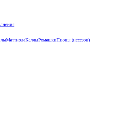
лнения
илы
Маттиола
Каллы
Ромашки
Пионы (несезон)