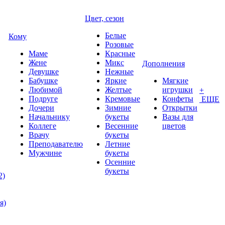
Цвет, сезон
Белые
Кому
Розовые
Маме
Красные
Жене
Микс
Дополнения
Девушке
Нежные
Бабушке
Яркие
Мягкие
Любимой
Желтые
игрушки
+
Подруге
Кремовые
Конфеты
ЕЩЕ
Дочери
Зимние
Открытки
Начальнику
букеты
Вазы для
Коллеге
Весенние
цветов
Врачу
букеты
Преподавателю
Летние
Мужчине
букеты
Осенние
букеты
2)
я)