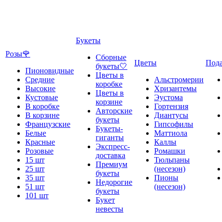
Букеты
Розы🌹
Сборные
Цветы
Под
букеты🤍
Пионовидные
Цветы в
Средние
Альстромерии
коробке
Высокие
Хризантемы
Цветы в
Кустовые
Эустома
корзине
В коробке
Гортензия
Авторские
В корзине
Диантусы
букеты
Французские
Гипсофилы
Букеты-
Белые
Маттиола
гиганты
Красные
Каллы
Экспресс-
Розовые
Ромашки
доставка
15 шт
Тюльпаны
Премиум
25 шт
(несезон)
букеты
35 шт
Пионы
Недорогие
51 шт
(несезон)
букеты
101 шт
Букет
невесты