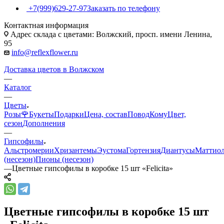
+7(999)629-27-97
Заказать по телефону
Контактная информация
Адрес склада с цветами: Волжский, просп. имени Ленина,
95
info@reflexflower.ru
Доставка цветов в Волжском
—
Каталог
—
Цветы
Розы🌹
Букеты
Подарки
Цена, состав
Повод
Кому
Цвет,
сезон
Дополнения
—
Гипсофилы
Альстромерии
Хризантемы
Эустома
Гортензия
Диантусы
Маттио
(несезон)
Пионы (несезон)
—
Цветные гипсофилы в коробке 15 шт «Felicita»
Цветные гипсофилы в коробке 15 шт