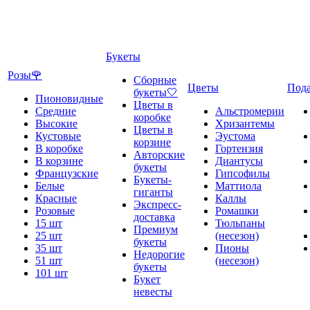
Букеты
Розы🌹
Сборные
Цветы
Под
букеты🤍
Пионовидные
Цветы в
Средние
Альстромерии
коробке
Высокие
Хризантемы
Цветы в
Кустовые
Эустома
корзине
В коробке
Гортензия
Авторские
В корзине
Диантусы
букеты
Французские
Гипсофилы
Букеты-
Белые
Маттиола
гиганты
Красные
Каллы
Экспресс-
Розовые
Ромашки
доставка
15 шт
Тюльпаны
Премиум
25 шт
(несезон)
букеты
35 шт
Пионы
Недорогие
51 шт
(несезон)
букеты
101 шт
Букет
невесты