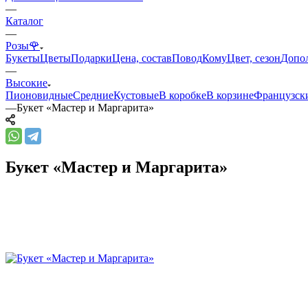
—
Каталог
—
Розы🌹
Букеты
Цветы
Подарки
Цена, состав
Повод
Кому
Цвет, сезон
Допо
—
Высокие
Пионовидные
Средние
Кустовые
В коробке
В корзине
Французск
—
Букет «Мастер и Маргарита»
Букет «Мастер и Маргарита»