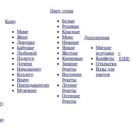
Цвет, сезон
Белые
Кому
Розовые
Маме
Красные
Жене
Микс
Дополнения
Девушке
Нежные
Бабушке
Яркие
Мягкие
Любимой
Желтые
игрушки
+
Подруге
Кремовые
Конфеты
ЕЩЕ
Дочери
Зимние
Открытки
Начальнику
букеты
Вазы для
Коллеге
Весенние
цветов
Врачу
букеты
Преподавателю
Летние
Мужчине
букеты
Осенние
букеты
2)
я)