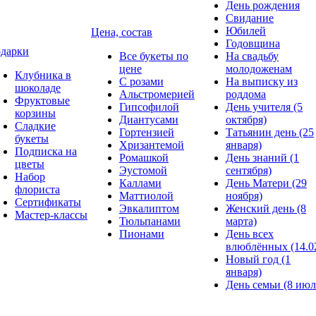
День рождения
Свидание
Юбилей
Цена, состав
Годовщина
дарки
Все букеты по
На свадьбу
цене
молодоженам
Клубника в
С розами
На выписку из
шоколаде
Альстромерией
роддома
Фруктовые
Гипсофилой
День учителя (5
корзины
Диантусами
октября)
Сладкие
Гортензией
Татьянин день (25
букеты
Хризантемой
января)
Подписка на
Ромашкой
День знаний (1
цветы
Эустомой
сентября)
Набор
Каллами
День Матери (29
флориста
Маттиолой
ноября)
Сертификаты
Эвкалиптом
Женский день (8
Мастер-классы
Тюльпанами
марта)
Пионами
День всех
влюблённых (14.0
Новый год (1
января)
День семьи (8 июл