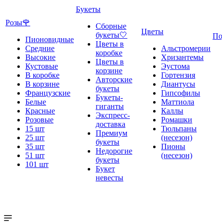
Букеты
Розы🌹
Сборные
Цветы
букеты🤍
По
Пионовидные
Цветы в
Средние
Альстромерии
коробке
Высокие
Хризантемы
Цветы в
Кустовые
Эустома
корзине
В коробке
Гортензия
Авторские
В корзине
Диантусы
букеты
Французские
Гипсофилы
Букеты-
Белые
Маттиола
гиганты
Красные
Каллы
Экспресс-
Розовые
Ромашки
доставка
15 шт
Тюльпаны
Премиум
25 шт
(несезон)
букеты
35 шт
Пионы
Недорогие
51 шт
(несезон)
букеты
101 шт
Букет
невесты