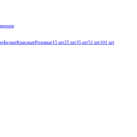
лнения
ие
Белые
Красные
Розовые
15 шт
25 шт
35 шт
51 шт
101 шт