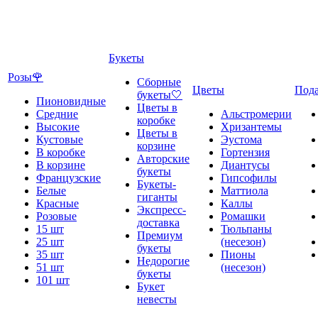
Букеты
Розы🌹
Сборные
Цветы
Под
букеты🤍
Пионовидные
Цветы в
Средние
Альстромерии
коробке
Высокие
Хризантемы
Цветы в
Кустовые
Эустома
корзине
В коробке
Гортензия
Авторские
В корзине
Диантусы
букеты
Французские
Гипсофилы
Букеты-
Белые
Маттиола
гиганты
Красные
Каллы
Экспресс-
Розовые
Ромашки
доставка
15 шт
Тюльпаны
Премиум
25 шт
(несезон)
букеты
35 шт
Пионы
Недорогие
51 шт
(несезон)
букеты
101 шт
Букет
невесты