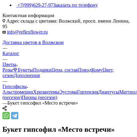
+7(999)629-27-97
Заказать по телефону
Контактная информация
Адрес склада с цветами: Волжский, просп. имени Ленина,
95
info@reflexflower.ru
Доставка цветов в Волжском
—
Каталог
—
Цветы
Розы🌹
Букеты
Подарки
Цена, состав
Повод
Кому
Цвет,
сезон
Дополнения
—
Гипсофилы
Альстромерии
Хризантемы
Эустома
Гортензия
Диантусы
Маттио
(несезон)
Пионы (несезон)
—
Букет гипсофил «Место встречи»
Букет гипсофил «Место встречи»