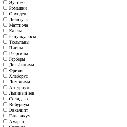
Эустома
Ромашки
Орхидеи
Диантусы
Маттиола
Каллы
Ранункулюсы
Тюльпаны
Пионы
Георгины
Герберы
Дельфиниум
Фрезия
Хлеборус
Лимониум
Антуриум
Львиный зев
Солидаго
Вибурнум
Эвкалипт
Гиперикум
Амарант