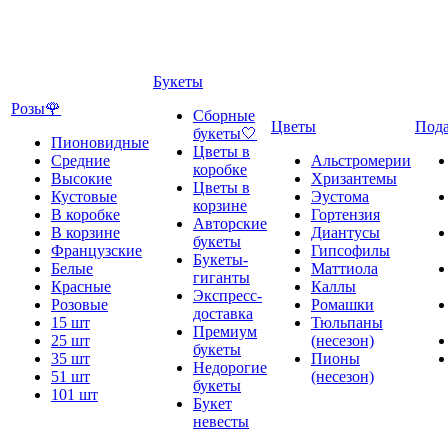
Букеты
Розы🌹
Сборные
Цветы
Под
букеты🤍
Пионовидные
Цветы в
Средние
Альстромерии
коробке
Высокие
Хризантемы
Цветы в
Кустовые
Эустома
корзине
В коробке
Гортензия
Авторские
В корзине
Диантусы
букеты
Французские
Гипсофилы
Букеты-
Белые
Маттиола
гиганты
Красные
Каллы
Экспресс-
Розовые
Ромашки
доставка
15 шт
Тюльпаны
Премиум
25 шт
(несезон)
букеты
35 шт
Пионы
Недорогие
51 шт
(несезон)
букеты
101 шт
Букет
невесты