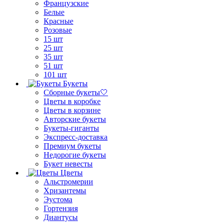
Французские
Белые
Красные
Розовые
15 шт
25 шт
35 шт
51 шт
101 шт
Букеты
Сборные букеты🤍
Цветы в коробке
Цветы в корзине
Авторские букеты
Букеты-гиганты
Экспресс-доставка
Премиум букеты
Недорогие букеты
Букет невесты
Цветы
Альстромерии
Хризантемы
Эустома
Гортензия
Диантусы