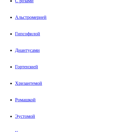
С розами
Альстромерией
Гипсофилой
Диантусами
Гортензией
Хризантемой
Ромашкой
Эустомой