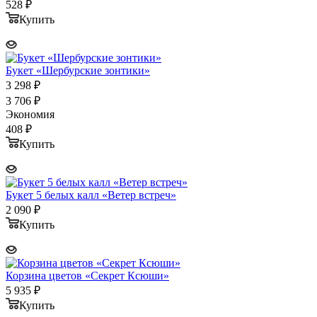
528
₽
Купить
Букет «Шербурские зонтики»
3 298
₽
3 706
₽
Экономия
408
₽
Купить
Букет 5 белых калл «Ветер встреч»
2 090
₽
Купить
Корзина цветов «Секрет Ксюши»
5 935
₽
Купить