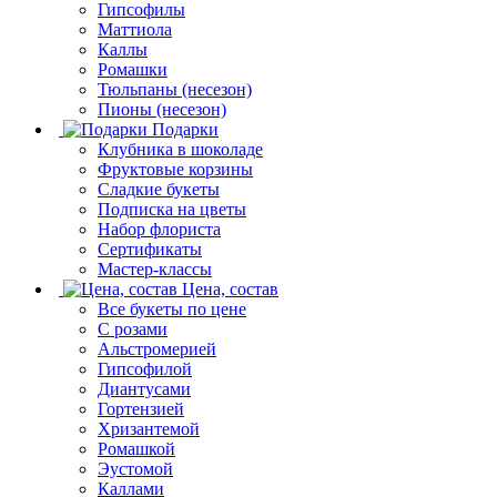
Гипсофилы
Маттиола
Каллы
Ромашки
Тюльпаны (несезон)
Пионы (несезон)
Подарки
Клубника в шоколаде
Фруктовые корзины
Сладкие букеты
Подписка на цветы
Набор флориста
Сертификаты
Мастер-классы
Цена, состав
Все букеты по цене
С розами
Альстромерией
Гипсофилой
Диантусами
Гортензией
Хризантемой
Ромашкой
Эустомой
Каллами